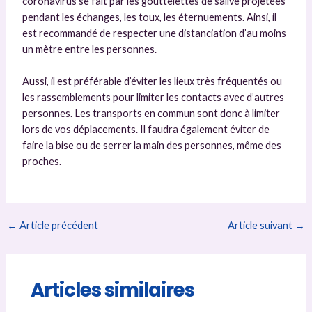
coronavirus se fait par les gouttelettes de salive projetées
pendant les échanges, les toux, les éternuements. Ainsi, il
est recommandé de respecter une distanciation d’au moins
un mètre entre les personnes.
Aussi, il est préférable d’éviter les lieux très fréquentés ou
les rassemblements pour limiter les contacts avec d’autres
personnes. Les transports en commun sont donc à limiter
lors de vos déplacements. Il faudra également éviter de
faire la bise ou de serrer la main des personnes, même des
proches.
Navigation
←
Article précédent
Article suivant
→
des
articles
Articles similaires