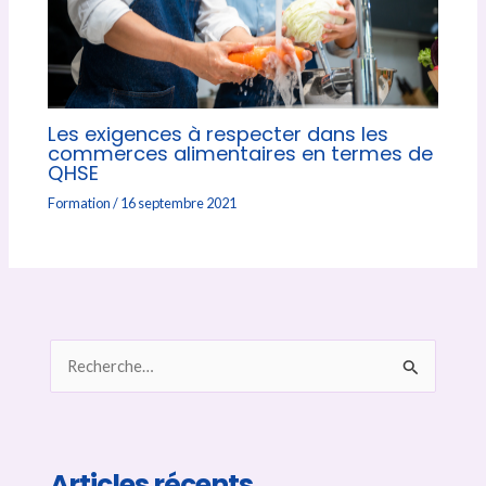
Les exigences à respecter dans les
commerces alimentaires en termes de
QHSE
Formation
/
16 septembre 2021
R
e
c
h
Articles récents
e