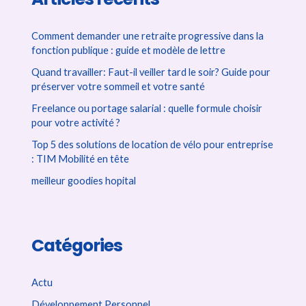
r
c
Comment demander une retraite progressive dans la
fonction publique : guide et modèle de lettre
h
Quand travailler: Faut-il veiller tard le soir? Guide pour
e
préserver votre sommeil et votre santé
r
Freelance ou portage salarial : quelle formule choisir
pour votre activité ?
:
Top 5 des solutions de location de vélo pour entreprise
: TIM Mobilité en tête
meilleur goodies hopital
Catégories
Actu
Développement Personnel