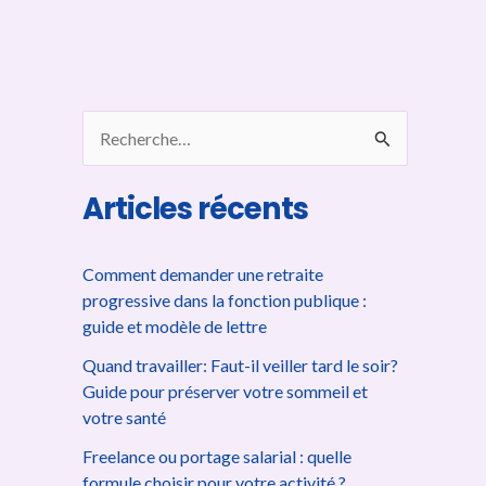
R
e
c
Articles récents
h
e
Comment demander une retraite
progressive dans la fonction publique :
r
guide et modèle de lettre
c
Quand travailler: Faut-il veiller tard le soir?
h
Guide pour préserver votre sommeil et
e
votre santé
r
Freelance ou portage salarial : quelle
formule choisir pour votre activité ?