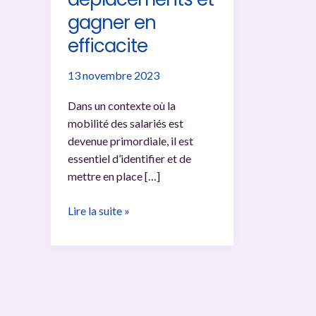
gagner en
efficacite
13 novembre 2023
Dans un contexte où la
mobilité des salariés est
devenue primordiale, il est
essentiel d’identifier et de
mettre en place […]
Solutions
Lire la suite »
de
mobilite
pour
les
salaries
: