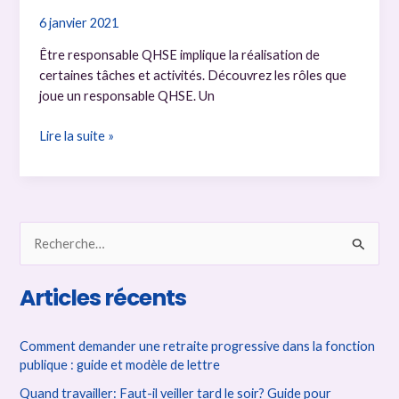
6 janvier 2021
Être responsable QHSE implique la réalisation de
certaines tâches et activités. Découvrez les rôles que
joue un responsable QHSE. Un
Responsable
Lire la suite »
QHSE
:
quel
est
R
son
rôle
e
?
c
Articles récents
h
e
Comment demander une retraite progressive dans la fonction
r
publique : guide et modèle de lettre
c
Quand travailler: Faut-il veiller tard le soir? Guide pour