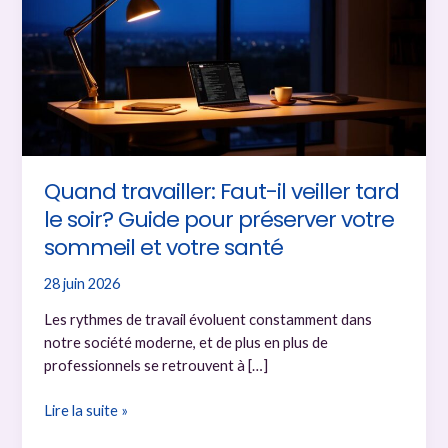
Quand travailler: Faut-il veiller tard
le soir? Guide pour préserver votre
sommeil et votre santé
28 juin 2026
Les rythmes de travail évoluent constamment dans
notre société moderne, et de plus en plus de
professionnels se retrouvent à […]
Quand
Lire la suite »
travailler: