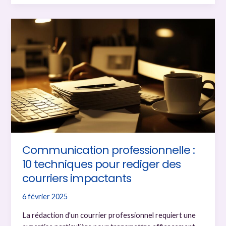
Faut-
il
veiller
tard
le
soir?
Guide
pour
préserver
votre
sommeil
et
votre
Communication professionnelle :
santé
10 techniques pour rediger des
courriers impactants
6 février 2025
La rédaction d'un courrier professionnel requiert une