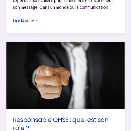
expertise particulière pour transmettre efficacement
son message. Dans un monde où la communication
Communication
Lire la suite »
professionnelle
:
10
techniques
pour
rediger
des
courriers
impactants
Responsable QHSE : quel est son
rôle ?